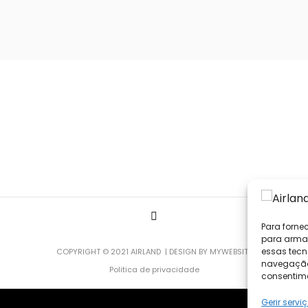
Para forne
para armaz
essas tecn
COPYRIGHT © 2021 AIRLAND | DESIGN BY
MYWEBSITE
navegação o
Politica de privacidade
consentime
Gerir servi