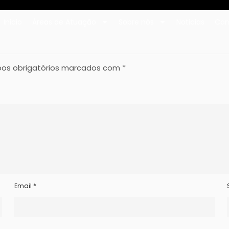
Inicio
Áreas de Atuação
Sobre nós
Noticias
Con
os obrigatórios marcados com
*
Email
*