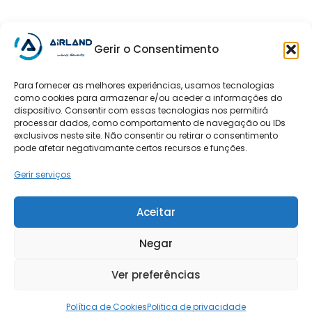
Gerir o Consentimento
Para fornecer as melhores experiências, usamos tecnologias
como cookies para armazenar e/ou aceder a informações do
dispositivo. Consentir com essas tecnologias nos permitirá
processar dados, como comportamento de navegação ou IDs
exclusivos neste site. Não consentir ou retirar o consentimento
pode afetar negativamante certos recursos e funções.
Termos e Condições
|
Privacidade
|
Cookies
|
Livro de
Reclamações
Gerir serviços
Aceitar
Negar
Ver preferências
COPYRIGHT © 2021 AIRLAND | DESIGN BY
MYWEBSITE
Politica de privacidade
Política de Cookies
Politica de privacidade