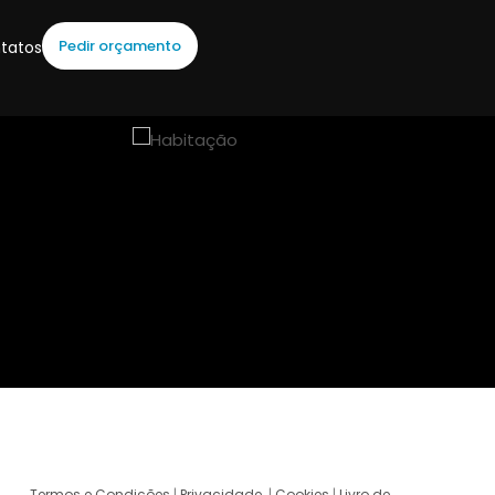
Pedir orçamento
tatos
Termos e Condições
|
Privacidade
|
Cookies
|
Livro de