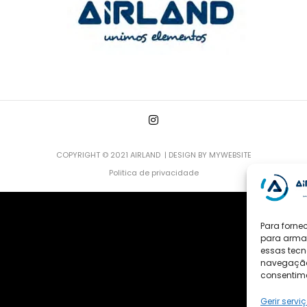
COPYRIGHT © 2021 AIRLAND | DESIGN BY
MYWEBSITE
Politica de privacidade
Para forne
para armaz
essas tecn
navegação o
consentime
Gerir servi